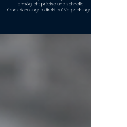
Verpackungsprozesse
Thermal Inkjet Kartonagen Drucken
ermöglicht präzise und schnelle
Kennzeichnungen direkt auf Verpackungen.
Die Technologie überzeugt durch hohe
Druckqualität, flexible
Gestaltungsmöglichkeiten und geringen
Wartungsaufwand. Barcodes,
Chargennummern,
Mindesthaltbarkeitsdaten und
Produktinformationen lassen sich
zuverlässig auf Kartonagen drucken.
Moderne Systeme unterstützen effiziente,
nachhaltige und automatisierte
Produktionsprozesse in Industrie, Handel
und Logistik.