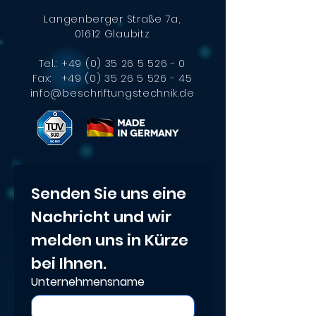
Langenberger Straße 7a,
01612 Glaubitz
Effiziente
Automatische
Kennzeichnu
Produktkennzeichnung
Tel.:
+49 (0) 35 26 5 526 - 0
großer Bautei
mit CIJ-Drucker:
Fax:
+49 (0) 35 26 5 526 - 45
der XXL-Laser
info@beschriftungstechnik.de
Präzise Kennzeichnung
für Klein- und
Serienfertigung
Senden Sie uns eine 
Nachricht und wir 
melden uns in Kürze 
bei Ihnen.
Unternehmensname