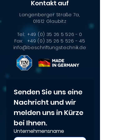
Kontakt auf
Langenberger Straße 7a,
01612 Glaubitz
Effiziente
Automatische
Kennzeichnu
Produktkennzeichnung
Tel.:
+49 (0) 35 26 5 526 - 0
großer Bautei
mit CIJ-Drucker:
Fax:
+49 (0) 35 26 5 526 - 45
der XXL-Laser
info@beschriftungstechnik.de
Präzise Kennzeichnung
für Klein- und
Serienfertigung
Senden Sie uns eine 
Nachricht und wir 
melden uns in Kürze 
bei Ihnen.
Unternehmensname