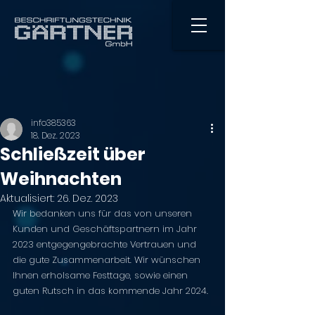
info385363
18. Dez. 2023
Schließzeit über
Weihnachten
Aktualisiert:
26. Dez. 2023
Wir bedanken uns für das von unseren 
Kunden und Geschäftspartnern im Jahr 
2023 entgegengebrachte Vertrauen und 
die gute Zusammenarbeit. Wir wünschen 
Ihnen erholsame Festtage, sowie einen 
guten Rutsch in das kommende Jahr 2024.