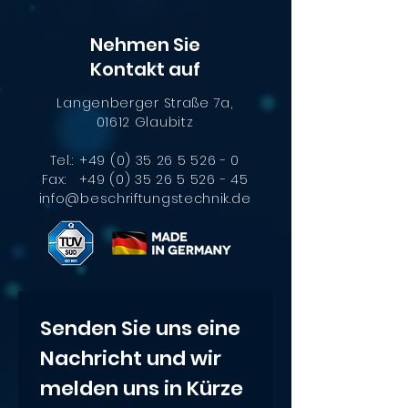
Nehmen Sie
Kontakt auf
Langenberger Straße 7a,
01612 Glaubitz
Effiziente
Automatische
Kennzeichnu
Produktkennzeichnung
Tel.:
+49 (0) 35 26 5 526 - 0
großer Bautei
mit CIJ-Drucker:
Fax:
+49 (0) 35 26 5 526 - 45
der XXL-Laser
info@beschriftungstechnik.de
Präzise Kennzeichnung
für Klein- und
Serienfertigung
Senden Sie uns eine 
Nachricht und wir 
melden uns in Kürze 