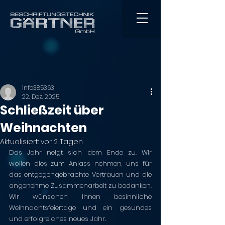
info385363
22. Dez. 2025
Schließzeit über
Weihnachten
Aktualisiert:
vor 2 Tagen
Das Jahr neigt sich dem Ende zu. Wir 
wollen dies zum Anlass nehmen, uns für 
das entgegengebrachte Vertrauen und die 
angenehme Zusammenarbeit zu bedanken. 
Wir wünschen Ihnen besinnliche 
Weihnachtsfeiertage und ein gesundes 
und erfolgreiches neues Jahr.