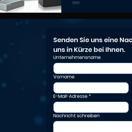
für zahlreiche Branchen
Medizintechnik oder Mas
flexibel in bestehende Pro
Eine individuelle Onli
Unternehmen bei Aus
Senden Sie uns eine Nac
optimalem Einsatz der pa
uns in Kürze bei Ihnen.
Unternehmensname
Vorname
E-Mail-Adresse
*
Nachricht schreiben