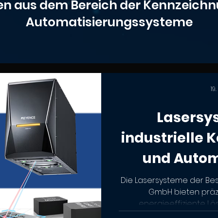
en aus dem Bereich der Kennzeich
Automatisierungssysteme
19
Lasersy
industrielle
und Autom
Die Lasersysteme der Bes
GmbH bieten präzi
energieeffiziente Lös
Kennzeichnung und Automa