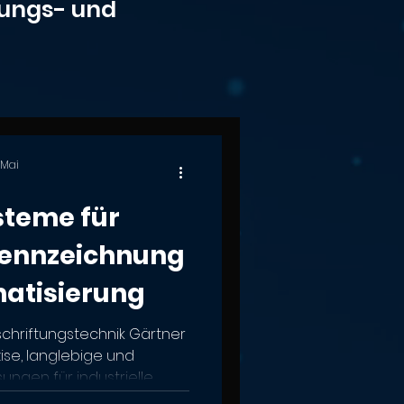
nungs- und
. Mai
steme für
 Kennzeichnung
atisierung
chriftungstechnik Gärtner
se, langlebige und
ungen für industrielle
tisierung. Sie eignen sich