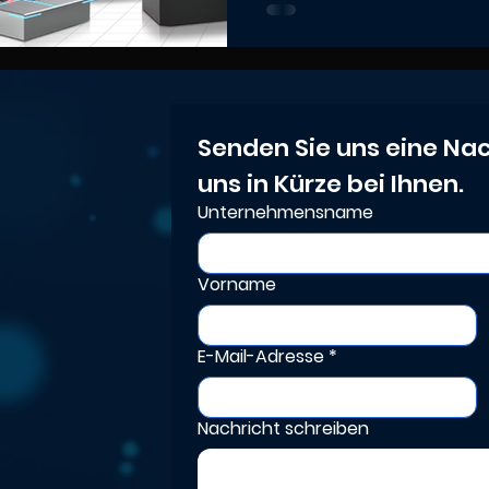
für zahlreiche Branchen
Medizintechnik oder Mas
flexibel in bestehende Pro
Eine individuelle Onli
Unternehmen bei Aus
Senden Sie uns eine Nac
optimalem Einsatz der pa
uns in Kürze bei Ihnen.
Unternehmensname
Vorname
E-Mail-Adresse
*
Nachricht schreiben