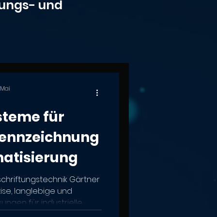
nungs- und
. Mai
steme für
 Kennzeichnung
atisierung
chriftungstechnik Gärtner
se, langlebige und
ungen für industrielle
tisierung. Sie eignen sich