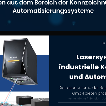
en aus dem Bereich der Kennzeich
Automatisierungssysteme
19
Lasersy
industrielle
und Autom
Die Lasersysteme der Bes
GmbH bieten präzi
energieeffiziente Lös
Kennzeichnung und Automa