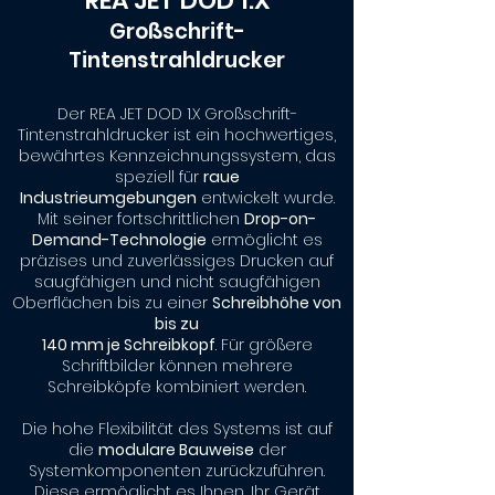
REA JET DOD 1.X
Großschrift-
Tintenstrahldrucker
Der REA JET DOD 1.X Großschrift-
Tintenstrahldrucker ist ein hochwertiges,
bewährtes Kennzeichnungssystem, das
speziell für
raue
Industrieumgebungen
entwickelt wurde.
Mit seiner fortschrittlichen
Drop-on-
Demand-Technologie
ermöglicht es
präzises und zuverlässiges Drucken auf
saugfähigen und nicht saugfähigen
Oberflächen bis zu einer
Schreibhöhe von
bis zu
140 mm je Schreibkopf
. Für größere
Schriftbilder können mehrere
Schreibköpfe kombiniert werden.
Die hohe Flexibilität des Systems ist auf
die
modulare Bauweise
der
Systemkomponenten zurückzuführen.
Diese ermöglicht es Ihnen, Ihr Gerät