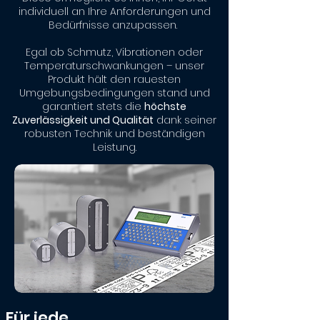
individuell an Ihre Anforderungen und
Bedürfnisse anzupassen.
Egal ob Schmutz, Vibrationen oder
Temperaturschwankungen – unser
Produkt hält den rauesten
Umgebungsbedingungen stand und
garantiert stets die
höchste
Zuverlässigkeit und Qualität
dank seiner
robusten Technik und beständigen
Leistung.
Für jede