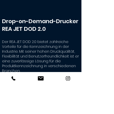
Drop-on-Demand-Drucker
REA JET DOD 2.0
Der REA JET DOD 2.0 bietet zahlreiche
Vorteile für die Kennzeichnung in der
Industrie. Mit seiner hohen Druckqualität,
Flexibilität und Benutzerfreundlichkeit ist er
eine zuverlässige Lösung für die
Produktkennzeichnung in verschiedenen
Branchen.
Produktgeschwindigkeit bis zu 600m/min
Kaskadierbarkeit für Großflächendruck,
wodurch bis zu 1024 Düsen angesteuert
werden können
Purge & Clean Technologie:
Schnellreinigung des Schreibkopfes per
Knopfdruck