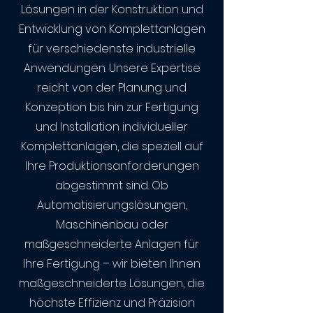
Lösungen in der Konstruktion und
Entwicklung von Komplettanlagen
für verschiedenste industrielle
Anwendungen. Unsere Expertise
reicht von der Planung und
Konzeption bis hin zur Fertigung
und Installation individueller
Komplettanlagen, die speziell auf
Ihre Produktionsanforderungen
abgestimmt sind. Ob
Automatisierungslösungen,
Maschinenbau oder
maßgeschneiderte Anlagen für
Ihre Fertigung – wir bieten Ihnen
maßgeschneiderte Lösungen, die
höchste Effizienz und Präzision