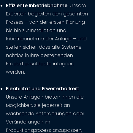
Effiziente Inbetriebnahme:
Unsere
Experten begleiten den gesamten
Prozess – von der ersten Planung
bis hin zur Installation und
Inbetriebnahme der Anlage – und
stellen sicher, dass alle Systeme
nahtlos in Ihre bestehenden
Produktionsabläufe integriert
werden.
Flexibilität und Erweiterbarkeit:
Unsere Anlagen bieten Ihnen die
Möglichkeit, sie jederzeit an
wachsende Anforderungen oder
Veränderungen im
Produktionsprozess anzupassen,