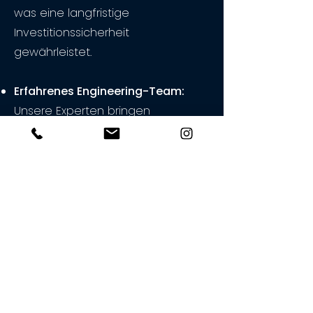
was eine langfristige
Investitionssicherheit
gewährleistet.
Erfahrenes Engineering-Team:
Unsere Experten bringen
jahrelange Erfahrung in der
Entwicklung und Konstruktion von
Maschinenbau- und
Automatisierungslösungen mit und
bieten Ihnen umfassende
Beratung und Support.
Umweltfreundliche Lösungen:
Bei
der Konstruktion achten wir auf
nachhaltige und energieeffiziente